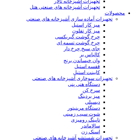
تجهیزات آشپزخانه تالار
تجهیزات آشپزخانه های صنعتی هتل
محصولات
تجهیزات آماده سازی آشپزخانه های صنعتی
میز کار استیل
میز کار تفلون
چرخ گوشت گیربکسی
چرخ گوشت تسمه ای
جای سیخ چرخ دار
کالباس بر
وان خیساندن برنج
قفسه استیل
کابینت استیل
تجهیزات سوخاری آشپزخانه های صنعتی
دستگاه هنی پنی
سرخ کن
میز بردینگ
دیسپلی
دستگاه مرینیتور
شوت سیب زمینی
تاپینگ رومیزی
سالاماندر
اسنک زن
تجهیزات شستشو آشپزخانه های صنعتی