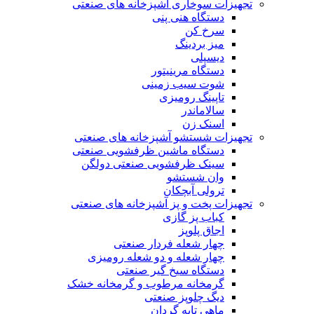
تجهیزات سوخاری آشپزخانه های صنعتی
دستگاه هنی پنی
سرخ کن
میز بردینگ
دیسپلی
دستگاه مرینیتور
شوت سیب زمینی
تاپینگ رومیزی
سالاماندر
اسنک زن
تجهیزات شستشو آشپزخانه های صنعتی
دستگاه ماشین ظرفشویی صنعتی
سینک ظرفشویی صنعتی دولگن
وان شستشو
ترولی آبچکان
تجهیزات پخت و پز آشپزخانه های صنعتی
کباب پز گازی
اجاق پلوپز
چهار شعله فردار صنعتی
چهار شعله و دو شعله رومیزی
دستگاه سیخ گیر صنعتی
گرمخانه مرطوب و گرمخانه خشک
دیگ چلوپز صنعتی
ماهی تابه گردان