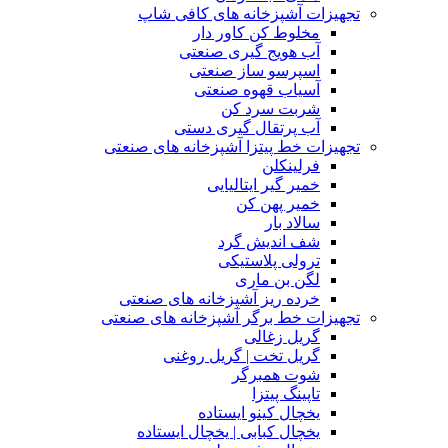
تجهیزات آشپزخانه های کافی شاپ
مخلوط کن کاور دار
آب هویج گیری صنعتی
اسپرسو ساز صنعتی
آسیاب قهوه صنعتی
شربت سرد کن
آب پرتقال گیری دستی
تجهیزات خط پیتزا آشپزخانه های صنعتی
فرلینکلن
خمیر گیر ایتالیایی
خمیر پهن کن
سالاد بار
شف اندیش گرد
ترولی پلاستیکی
لگن بن ماری
خرده ریز آشپزخانه های صنعتی
تجهیزات خط برگر آشپزخانه های صنعتی
گریل زغالی
گریل تخت | گریل روغنی
شوت همبرگر
تاپینگ پیتزا
یخچال کینو ایستاده
یخچال کبابی | یخچال ایستاده