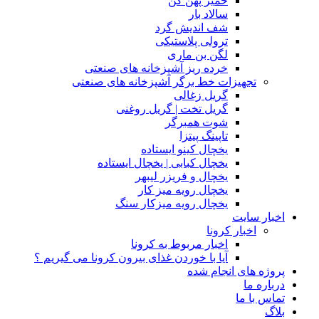
خمیر پهن کن
سالاد بار
شف اندیش گرد
ترولی پلاستیکی
لگن بن ماری
خرده ریز آشپزخانه های صنعتی
تجهیزات خط برگر آشپزخانه های صنعتی
گریل زغالی
گریل تخت | گریل روغنی
شوت همبرگر
تاپینگ پیتزا
یخچال کینو ایستاده
یخچال کبابی | یخچال ایستاده
یخچال و فریزر لیبهر
یخچال رویه میز کار
یخچال رویه میزکار سنگ
اخبار سایت
اخبار کرونا
اخبار مربوط به کرونا
آیا با خوردن غذای بیرون کرونا می گیریم ؟
پروژه های انجام شده
درباره ما
تماس با ما
بلاگ