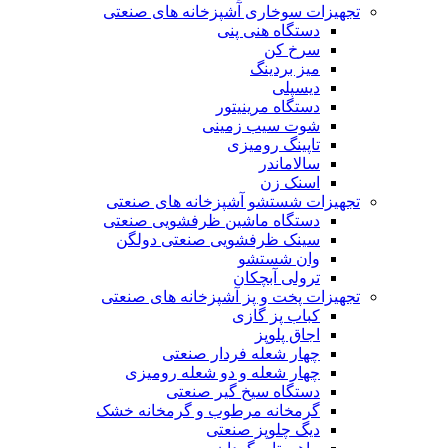
تجهیزات سوخاری آشپزخانه های صنعتی
دستگاه هنی پنی
سرخ کن
میز بردینگ
دیسپلی
دستگاه مرینیتور
شوت سیب زمینی
تاپینگ رومیزی
سالاماندر
اسنک زن
تجهیزات شستشو آشپزخانه های صنعتی
دستگاه ماشین ظرفشویی صنعتی
سینک ظرفشویی صنعتی دولگن
وان شستشو
ترولی آبچکان
تجهیزات پخت و پز آشپزخانه های صنعتی
کباب پز گازی
اجاق پلوپز
چهار شعله فردار صنعتی
چهار شعله و دو شعله رومیزی
دستگاه سیخ گیر صنعتی
گرمخانه مرطوب و گرمخانه خشک
دیگ چلوپز صنعتی