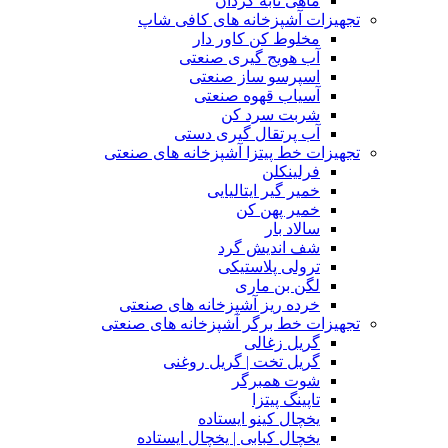
ماهی تابه گردان
تجهیزات آشپزخانه های کافی شاپ
مخلوط کن کاور دار
آب هویج گیری صنعتی
اسپرسو ساز صنعتی
آسیاب قهوه صنعتی
شربت سرد کن
آب پرتقال گیری دستی
تجهیزات خط پیتزا آشپزخانه های صنعتی
فرلینکلن
خمیر گیر ایتالیایی
خمیر پهن کن
سالاد بار
شف اندیش گرد
ترولی پلاستیکی
لگن بن ماری
خرده ریز آشپزخانه های صنعتی
تجهیزات خط برگر آشپزخانه های صنعتی
گریل زغالی
گریل تخت | گریل روغنی
شوت همبرگر
تاپینگ پیتزا
یخچال کینو ایستاده
یخچال کبابی | یخچال ایستاده