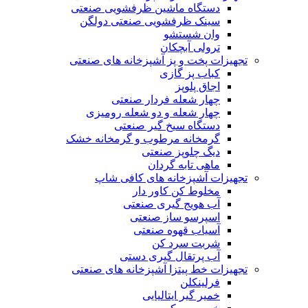
دستگاه ماشین ظرفشویی صنعتی
سینک ظرفشویی صنعتی دولگن
وان شستشو
ترولی آبچکان
تجهیزات پخت و پز آشپزخانه های صنعتی
کباب پز گازی
اجاق پلوپز
چهار شعله فردار صنعتی
چهار شعله و دو شعله رومیزی
دستگاه سیخ گیر صنعتی
گرمخانه مرطوب و گرمخانه خشک
دیگ چلوپز صنعتی
ماهی تابه گردان
تجهیزات آشپزخانه های کافی شاپ
مخلوط کن کاور دار
آب هویج گیری صنعتی
اسپرسو ساز صنعتی
آسیاب قهوه صنعتی
شربت سرد کن
آب پرتقال گیری دستی
تجهیزات خط پیتزا آشپزخانه های صنعتی
فرلینکلن
خمیر گیر ایتالیایی