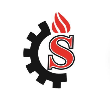
تولید و تأمین چرخ گوشت تسمه‌ای ایرانی و خارجی (نو
و دست‌دوم).
مشاوره رایگان
برای انتخاب مدل.
تعمیر و سرویس
سریع.
پروژه‌های موفق
مشاهده
.
تماس با ما
برای مشاوره، سفارش یا استعلام قیمت چرخ گوشت تسمه‌ای،
تماس بگیرید:
02165606508
(دفتر فروش)
09121020945
(کارشناس فروش)
09126729223
(کارشناس فروش)
آدرس: جاده قدیم کرج، سه‌راه شهریار، سعیدآباد، خیابان