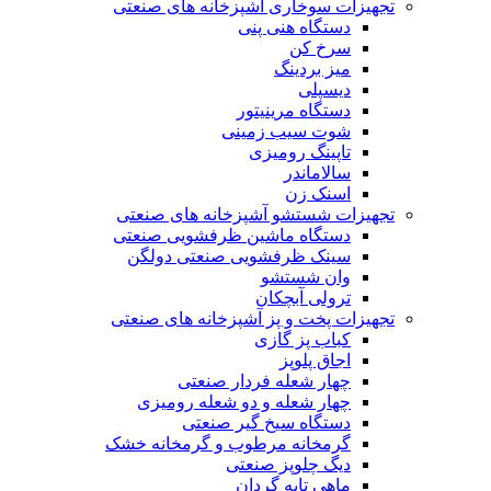
تجهیزات سوخاری آشپزخانه های صنعتی
دستگاه هنی پنی
سرخ کن
میز بردینگ
دیسپلی
دستگاه مرینیتور
شوت سیب زمینی
تاپینگ رومیزی
سالاماندر
اسنک زن
تجهیزات شستشو آشپزخانه های صنعتی
دستگاه ماشین ظرفشویی صنعتی
سینک ظرفشویی صنعتی دولگن
وان شستشو
ترولی آبچکان
تجهیزات پخت و پز آشپزخانه های صنعتی
کباب پز گازی
اجاق پلوپز
چهار شعله فردار صنعتی
چهار شعله و دو شعله رومیزی
دستگاه سیخ گیر صنعتی
گرمخانه مرطوب و گرمخانه خشک
دیگ چلوپز صنعتی
ماهی تابه گردان