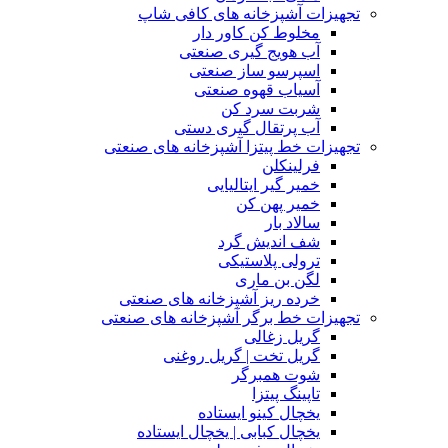
تجهیزات آشپزخانه های کافی شاپ
مخلوط کن کاور دار
آب هویج گیری صنعتی
اسپرسو ساز صنعتی
آسیاب قهوه صنعتی
شربت سرد کن
آب پرتقال گیری دستی
تجهیزات خط پیتزا آشپزخانه های صنعتی
فرلینکلن
خمیر گیر ایتالیایی
خمیر پهن کن
سالاد بار
شف اندیش گرد
ترولی پلاستیکی
لگن بن ماری
خرده ریز آشپزخانه های صنعتی
تجهیزات خط برگر آشپزخانه های صنعتی
گریل زغالی
گریل تخت | گریل روغنی
شوت همبرگر
تاپینگ پیتزا
یخچال کینو ایستاده
یخچال کبابی | یخچال ایستاده