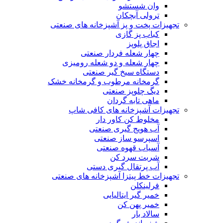
وان شستشو
ترولی آبچکان
تجهیزات پخت و پز آشپزخانه های صنعتی
کباب پز گازی
اجاق پلوپز
چهار شعله فردار صنعتی
چهار شعله و دو شعله رومیزی
دستگاه سیخ گیر صنعتی
گرمخانه مرطوب و گرمخانه خشک
دیگ چلوپز صنعتی
ماهی تابه گردان
تجهیزات آشپزخانه های کافی شاپ
مخلوط کن کاور دار
آب هویج گیری صنعتی
اسپرسو ساز صنعتی
آسیاب قهوه صنعتی
شربت سرد کن
آب پرتقال گیری دستی
تجهیزات خط پیتزا آشپزخانه های صنعتی
فرلینکلن
خمیر گیر ایتالیایی
خمیر پهن کن
سالاد بار