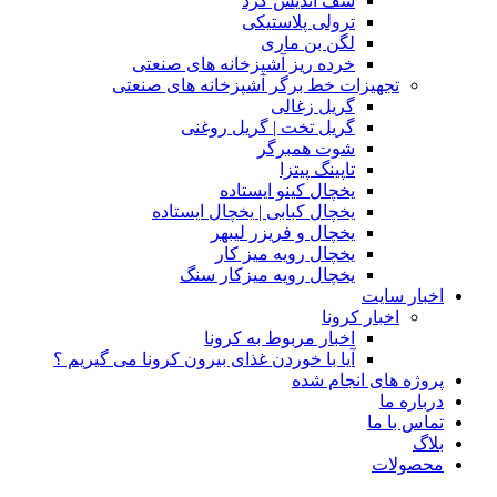
شف اندیش گرد
ترولی پلاستیکی
لگن بن ماری
خرده ریز آشپزخانه های صنعتی
تجهیزات خط برگر آشپزخانه های صنعتی
گریل زغالی
گریل تخت | گریل روغنی
شوت همبرگر
تاپینگ پیتزا
یخچال کینو ایستاده
یخچال کبابی | یخچال ایستاده
یخچال و فریزر لیبهر
یخچال رویه میز کار
یخچال رویه میزکار سنگ
اخبار سایت
اخبار کرونا
اخبار مربوط به کرونا
آیا با خوردن غذای بیرون کرونا می گیریم ؟
پروژه های انجام شده
درباره ما
تماس با ما
بلاگ
محصولات