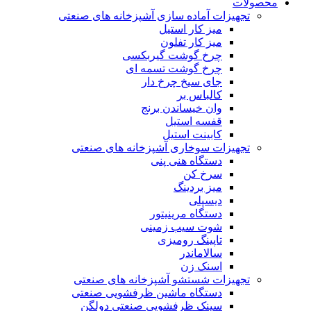
محصولات
تجهیزات آماده سازی آشپزخانه های صنعتی
میز کار استیل
میز کار تفلون
چرخ گوشت گیربکسی
چرخ گوشت تسمه ای
جای سیخ چرخ دار
کالباس بر
وان خیساندن برنج
قفسه استیل
کابینت استیل
تجهیزات سوخاری آشپزخانه های صنعتی
دستگاه هنی پنی
سرخ کن
میز بردینگ
دیسپلی
دستگاه مرینیتور
شوت سیب زمینی
تاپینگ رومیزی
سالاماندر
اسنک زن
تجهیزات شستشو آشپزخانه های صنعتی
دستگاه ماشین ظرفشویی صنعتی
سینک ظرفشویی صنعتی دولگن