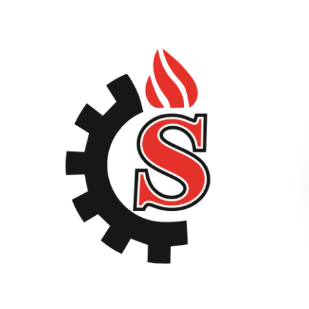
می‌دهد.
خدمات استیل صدف
تولید و تأمین هنی‌پنی ایرانی و خارجی (نو و دست‌دوم).
مشاوره رایگان
قبل از خرید.
تعمیر و سرویس
سریع.
پروژه‌های موفق
مشاهده
.
تماس با ما
برای مشاوره، سفارش یا استعلام قیمت دستگاه هنی‌پنی،
تماس بگیرید:
02165606508
(دفتر فروش)
09121020945
(کارشناس فروش)
09126729223
(کارشناس فروش)