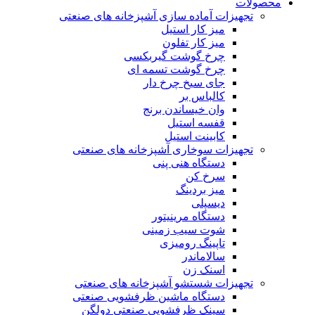
محصولات
تجهیزات آماده سازی آشپزخانه های صنعتی
میز کار استیل
میز کار تفلون
چرخ گوشت گیربکسی
چرخ گوشت تسمه ای
جای سیخ چرخ دار
کالباس بر
وان خیساندن برنج
قفسه استیل
کابینت استیل
تجهیزات سوخاری آشپزخانه های صنعتی
دستگاه هنی پنی
سرخ کن
میز بردینگ
دیسپلی
دستگاه مرینیتور
شوت سیب زمینی
تاپینگ رومیزی
سالاماندر
اسنک زن
تجهیزات شستشو آشپزخانه های صنعتی
دستگاه ماشین ظرفشویی صنعتی
سینک ظرفشویی صنعتی دولگن