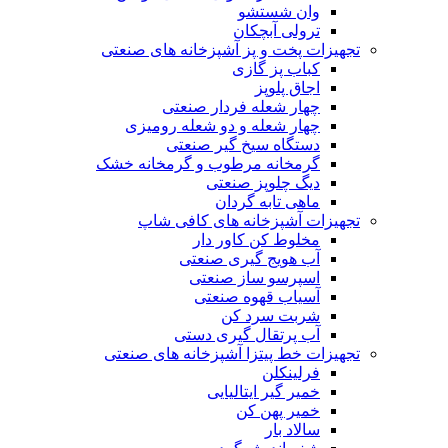
وان شستشو
ترولی آبچکان
تجهیزات پخت و پز آشپزخانه های صنعتی
کباب پز گازی
اجاق پلوپز
چهار شعله فردار صنعتی
چهار شعله و دو شعله رومیزی
دستگاه سیخ گیر صنعتی
گرمخانه مرطوب و گرمخانه خشک
دیگ چلوپز صنعتی
ماهی تابه گردان
تجهیزات آشپزخانه های کافی شاپ
مخلوط کن کاور دار
آب هویج گیری صنعتی
اسپرسو ساز صنعتی
آسیاب قهوه صنعتی
شربت سرد کن
آب پرتقال گیری دستی
تجهیزات خط پیتزا آشپزخانه های صنعتی
فرلینکلن
خمیر گیر ایتالیایی
خمیر پهن کن
سالاد بار