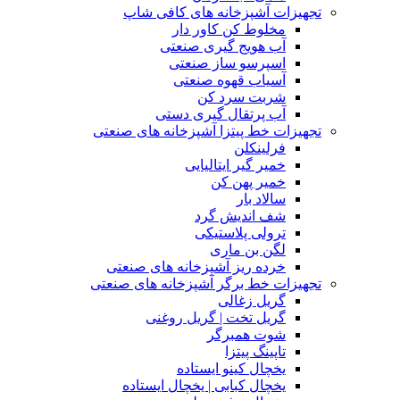
تجهیزات آشپزخانه های کافی شاپ
مخلوط کن کاور دار
آب هویج گیری صنعتی
اسپرسو ساز صنعتی
آسیاب قهوه صنعتی
شربت سرد کن
آب پرتقال گیری دستی
تجهیزات خط پیتزا آشپزخانه های صنعتی
فرلینکلن
خمیر گیر ایتالیایی
خمیر پهن کن
سالاد بار
شف اندیش گرد
ترولی پلاستیکی
لگن بن ماری
خرده ریز آشپزخانه های صنعتی
تجهیزات خط برگر آشپزخانه های صنعتی
گریل زغالی
گریل تخت | گریل روغنی
شوت همبرگر
تاپینگ پیتزا
یخچال کینو ایستاده
یخچال کبابی | یخچال ایستاده