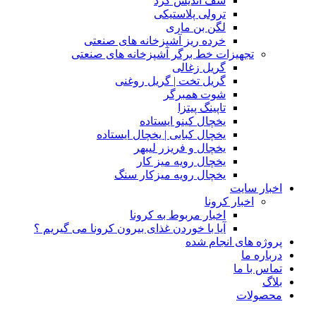
شف اندیش گرد
ترولی پلاستیکی
لگن بن ماری
خرده ریز آشپزخانه های صنعتی
تجهیزات خط برگر آشپزخانه های صنعتی
گریل زغالی
گریل تخت | گریل روغنی
شوت همبرگر
تاپینگ پیتزا
یخچال کینو ایستاده
یخچال کبابی | یخچال ایستاده
یخچال و فریزر لیبهر
یخچال رویه میز کار
یخچال رویه میزکار سنگ
اخبار سایت
اخبار کرونا
اخبار مربوط به کرونا
آیا با خوردن غذای بیرون کرونا می گیریم ؟
پروژه های انجام شده
درباره ما
تماس با ما
بلاگ
محصولات