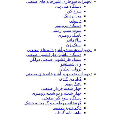
تجهیزات سوخاری آشپزخانه های صنعتی
دستگاه هنی پنی
سرخ کن
میز بردینگ
دیسپلی
دستگاه مرینیتور
شوت سیب زمینی
تاپینگ رومیزی
سالاماندر
اسنک زن
تجهیزات شستشو آشپزخانه های صنعتی
دستگاه ماشین ظرفشویی صنعتی
سینک ظرفشویی صنعتی دولگن
وان شستشو
ترولی آبچکان
تجهیزات پخت و پز آشپزخانه های صنعتی
کباب پز گازی
اجاق پلوپز
چهار شعله فردار صنعتی
چهار شعله و دو شعله رومیزی
دستگاه سیخ گیر صنعتی
گرمخانه مرطوب و گرمخانه خشک
دیگ چلوپز صنعتی
ماهی تابه گردان