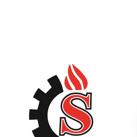
توسط m_r