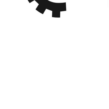
گریل ذغالی
گروه استیل صدف، بزرگ‌ترین تولیدکننده و واردکننده
تجهیزات آشپزخانه صنعتی در ایران، گریل ذغالی را در
مدل‌های 60 و 90 سانتی‌متری و گریل ترکیبی (تخت و ذغالی)
برای پخت...